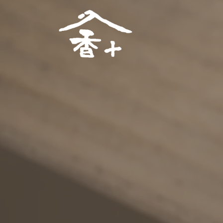
コ
ナ
ン
ビ
テ
ゲ
ン
ー
ツ
シ
へ
ョ
ス
ン
キ
に
ッ
移
プ
動