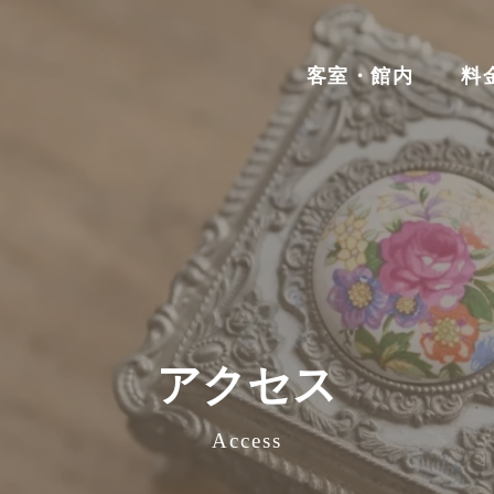
客室・館内
料
アクセス
Access