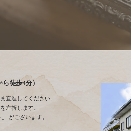
から徒歩4分）
まま直進してください。
号を左折します。
＋」 がございます。